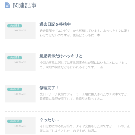
関連記事
過去日記を移植中
AudiS3
過去日記を「エンピツ」から移植しています。あっちをすぐに消す
わけではないのですが、更新はこっちに一本...
意思表示だけハッキリと
AudiS3
今回の事故に関しては事故調査会社が間にはいることになりまし
て、現地の調査なども行われるそうです。 基...
修理完了！
AudiS3
先日ドナドナ状態でディーラー工場に搬入されたウチの車ですが、
日曜日に修理が完了して、昨日引き取ってき...
ぐったり…
AudiS3
今日は妙にやる気が出て、タイヤ交換をしたのですが... いや、正
確には「しようとした」のですが、結局...