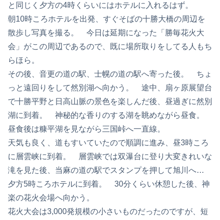
と同じく夕方の4時くらいにはホテルに入れるはず。
朝10時ころホテルを出発、すぐそばの十勝大橋の周辺を
散歩し写真を撮る。 今日は延期になった「勝毎花火大
会」がこの周辺であるので、既に場所取りをしてる人もち
らほら。
その後、音更の道の駅、士幌の道の駅へ寄った後。 ちょ
っと遠回りをして然別湖へ向かう。 途中、扇ヶ原展望台
で十勝平野と日高山脈の景色を楽しんだ後、昼過ぎに然別
湖に到着。 神秘的な香りのする湖を眺めながら昼食。
昼食後は糠平湖を見ながら三国峠へ一直線。
天気も良く、道もすいていたので順調に進み、昼3時ころ
に層雲峡に到着。 層雲峡では双瀑台に登り大変きれいな
滝を見た後、当麻の道の駅でスタンプを押して旭川へ…
夕方5時ころホテルに到着。 30分くらい休憩した後、神
楽の花火会場へ向かう。
花火大会は3,000発規模の小さいものだったのですが、短