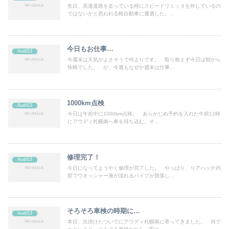
先日、高速道路を走っている時にスピードリミッタを外しているの
ではないかと思われる軽自動車に遭遇した。...
今日もお仕事…
AudiS3
今週末は天気がよさそうで何よりです。 取り敢えず今日は朝から
快晴でした。 が、今週もなぜか週末は仕事...
1000km点検
AudiS3
今日は午前中に1000km点検。 あらかじめ予約を入れた午前11時
にアウディ札幌南へ車を持ち込む。そ...
修理完了！
AudiS3
今日になってようやく修理が完了した。 やっぱり、リアハッチ内
部でウオッシャー液が流れるパイプが脱落し...
そろそろ車検の時期に…
AudiS3
本日、出掛けたついでにアウディ札幌南に寄ってきました。 何で