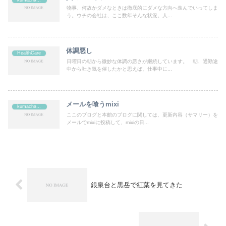
物事、何故かダメなときは徹底的にダメな方向へ進んでいってしま
う。ウチの会社は、ここ数年そんな状況。人...
体調悪し
HealthCare
日曜日の朝から微妙な体調の悪さが継続しています。 朝、通勤途
中から吐き気を催したかと思えば、仕事中に...
メールを喰うmixi
kumachan's
ここのブログと本館のブログに関しては、更新内容（サマリー）を
メールでmixiに投稿して、mixiの日...
銀泉台と黒岳で紅葉を見てきた