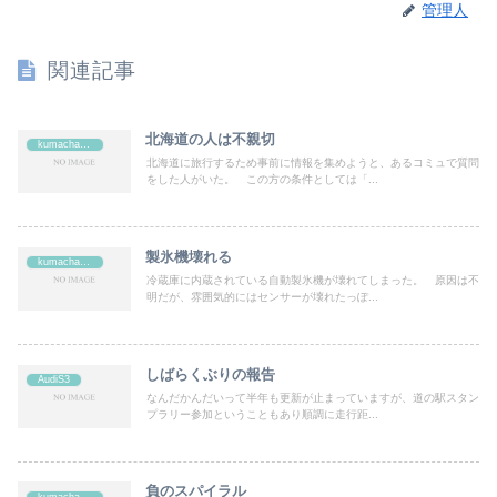
管理人
関連記事
北海道の人は不親切
kumachan's
北海道に旅行するため事前に情報を集めようと、あるコミュで質問
をした人がいた。 この方の条件としては「...
製氷機壊れる
kumachan's
冷蔵庫に内蔵されている自動製氷機が壊れてしまった。 原因は不
明だが、雰囲気的にはセンサーが壊れたっぽ...
しばらくぶりの報告
AudiS3
なんだかんだいって半年も更新が止まっていますが、道の駅スタン
プラリー参加ということもあり順調に走行距...
負のスパイラル
kumachan's