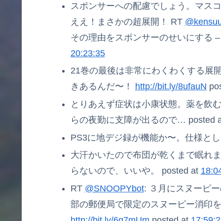
スポンサーへの配慮でしょう。マスコ
ええ！まさかの超展開！ RT
@kensu
その理由をスポンサーのせいにする –
20:23:35
21巻の最後は非常にわくわくする展開
きあるんだ〜！
http://bit.ly/8ufauN
pos
とりあえず症状は小康状態。薬を飲
らの夜勤に支障が出るので… posted a
PS3に地デジ録が機能か〜。仕様としては
大汗かいたので布団が乾くまで眠れ
らないので、いいや。 posted at
18:0
RT
@SNOOPYbot
: ３月にスヌーピ
部の郵便局で限定のスヌーピー消印
http://bit.ly/6q7mUm
posted at
17:59:2