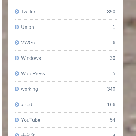
Twitter
350
Union
1
VWGolf
6
Windows
30
WordPress
5
working
340
xBad
166
YouTube
54
未分類
4