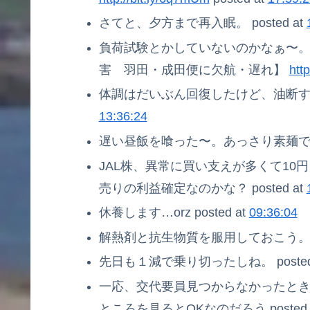
さてと、夕方まで再入眠。 posted at
負荷試験とかしていないのかなぁ〜
害 羽田・成田便に欠航・遅れ】
http
体調はだいぶん回復したけど、油断すると
13:36:24
遅い昼飯を喰った〜。あっさり素麺です。 
JAL株、異常に買い支えが多くて1
売りの利益確定なのかな？ posted at
休養します…orz posted at
09:36:04
解熱剤と抗生物質を服用しておこう。 pos
先日も１減で乗り切ったしね。 posted
一応、交代要員見つからなかったと
ところを見るとOKなのだろう posted 