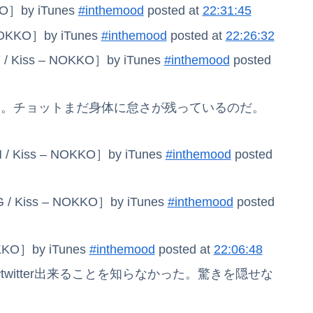
KO］by iTunes
#inthemood
posted at
22:31:45
NOKKO］by iTunes
#inthemood
posted at
22:26:32
/ Kiss – NOKKO］by iTunes
#inthemood
posted
り。チョットまだ身体に怠さが残っているのだ。
/ Kiss – NOKKO］by iTunes
#inthemood
posted
 / Kiss – NOKKO］by iTunes
#inthemood
posted
KKO］by iTunes
#inthemood
posted at
22:06:48
witter出来ることを知らなかった。驚きを隠せな