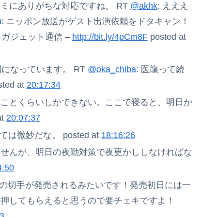
ミにありがちな対応ですね。 RT
@akhk
: えええ
u
: ニッポン放送がゲスト出演依頼をドタキャン！
 ガジェット通信 –
http://bit.ly/4pCm8F
posted at
になっています。 RT
@oka_chiba
: 医龍って続
ted at
20:17:34
むことくらいしかできない。ここで寝ると、明日か
t
20:07:37
微妙だな。 posted at
18:16:26
ませんが、明日の夜勤対策で夜更かししなければな
4:50
ーの切手が発売されるみたいです！発売初日には一
を押してもらえると思うので要チェキですよ！
3