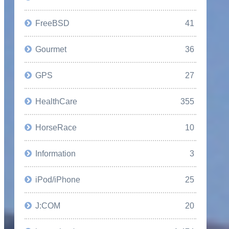
FreeBSD
41
Gourmet
36
GPS
27
HealthCare
355
HorseRace
10
Information
3
iPod/iPhone
25
J:COM
20