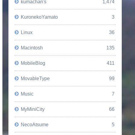
kumachan's
1,474
KuronekoYamato
3
Linux
36
Macintosh
135
MobileBlog
411
MovableType
99
Music
7
MyMiniCity
66
NecoAtsume
5