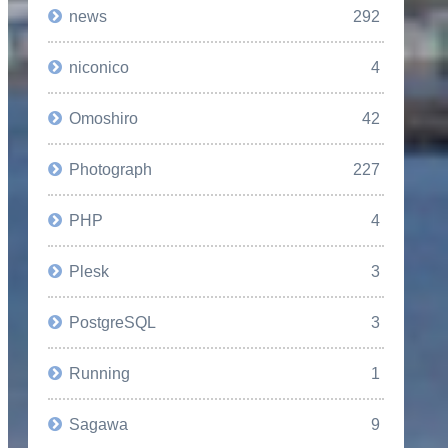
news
292
niconico
4
Omoshiro
42
Photograph
227
PHP
4
Plesk
3
PostgreSQL
3
Running
1
Sagawa
9