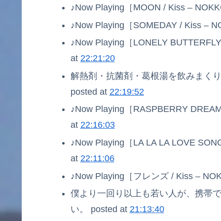
♪Now Playing［MOON / Kiss – NOK
♪Now Playing［SOMEDAY / Kiss – 
♪Now Playing［LONELY BUTTERFLY 
at
22:21:20
解熱剤・抗菌剤・葛根湯を飲みまく
posted at
22:19:52
♪Now Playing［RASPBERRY DREAM 
at
22:16:03
♪Now Playing［LA LA LA LOVE SONG
at
22:11:06
♪Now Playing［フレンズ / Kiss – NO
僕より一回り以上も若い人が、携帯でt
い。 posted at
21:13:40