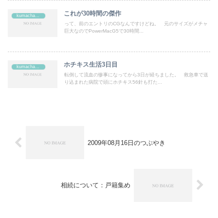
これが30時間の傑作
kumachan's
って、前のエントリのCGなんですけどね。 元のサイズがメチャ
巨大なのでPowerMacG5で30時間...
ホチキス生活3日目
kumachan's
転倒して流血の惨事になってから3日が経ちました。 救急車で送
り込まれた病院で頭にホチキス56針も打た...
2009年08月16日のつぶやき
相続について：戸籍集め