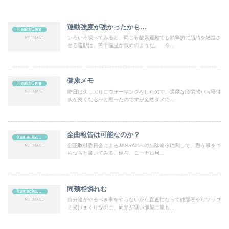
運動強度が強かったかも…
HealthCare
いろいろ調べてみると、同じ有酸素運動でも効率的に脂肪を燃焼さ
せる運動は、若干強度が低めのようだ。 今...
健康メモ
HealthCare
昨日は久しぶりにウォーキングをしたので、適度な疲労感から寝付
きが良くなるかと思ったのですが全然ダメで...
全曲報告は可能なのか？
kumachan's
公正取引委員会によるJASRACへの排除命令に関して、思う事をつ
らつらと書いてみる。現在、ローカル局...
同類相憐れむ
kumachan's
自分達がやるべき事をやらないから直近になって他部署からツッコ
ミ受けまくりなのに、同類が狭い部屋に籠も...