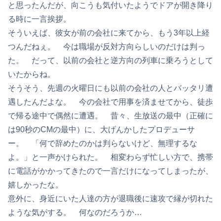
と思ったんだが、向こうも気付いたようでドアが開き降り
る時に一言挨拶。
そういえば、彼女が前の会社に来てから、もう3年以上経
つんだねぇ。 今は職場が反対方向らしいのだけは判っ
た。 だって、以前の会社と逆方向の列車に乗ろうとして
いたからね。
そうそう、先週の火曜日にも以前の会社の人とバッタリ遭
遇したんだよな。 今の会社で用事を済ませてから、徒歩
で帰る途中で偶然に遭遇。 昔々、生放送の最中（正確に
は90秒のCMの最中）に、大げんかしたプロデューサ
ー。 「何で辞めたのかは判らないけど、無理するな
よ。」と一声かけられた。 相変わらず忙しい方で、携帯
に電話がかかってきたので一言だけになってしまったが、
嬉しかったな。
意外に、身近にいた人達の方が退職後に速攻で縁が切れた
ような気がする。 何なのだろうか…