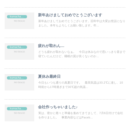
新年あけましておめでとうございます
kumachan's
新年あけましておめでとうございます。旧年中は大変お世話になり
ました。本年もよろしくお願い致します。年...
疲れが取れん…
kumachan's
どうも疲れが取れないなぁ。 今日は休みなので思いっきり昼まで
寝ていたんだけど、睡眠の質が良くないのか...
夏休み最終日
kumachan's
今日もいつも通りの真夏日です。 最高気温は33.2℃に達し、10
時前から17時過ぎまで30℃超の気温...
会社作っちゃいました♪
kumachan's
実は、密かに着々と準備を進めてきてまして、7月6日付けで会社
を作りました。 事業内容などはFaceb...