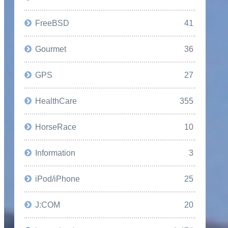
FreeBSD
41
Gourmet
36
GPS
27
HealthCare
355
HorseRace
10
Information
3
iPod/iPhone
25
J:COM
20