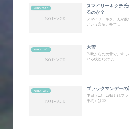
スマイリーキクチ氏
kumachan's
るのか？
スマイリーキクチ氏が数
という言葉。要す...
大雪
kumachan's
昨晩からの大雪で、すっ
いる状況なので、...
ブラックマンデーの
kumachan's
本日（10月19日）はブ
平均）は30...