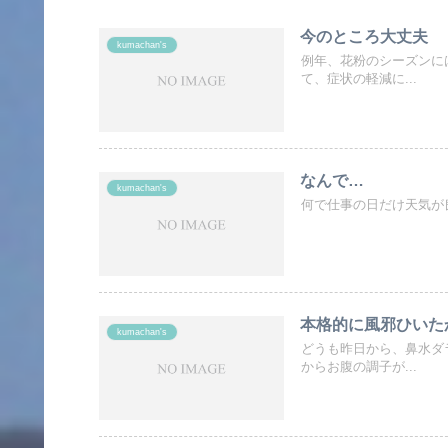
今のところ大丈夫
kumachan's
例年、花粉のシーズンに
て、症状の軽減に...
なんで…
kumachan's
何で仕事の日だけ天気が良
本格的に風邪ひいた
kumachan's
どうも昨日から、鼻水ダ
からお腹の調子が...