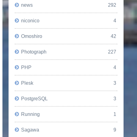
news
292
niconico
4
Omoshiro
42
Photograph
227
PHP
4
Plesk
3
PostgreSQL
3
Running
1
Sagawa
9