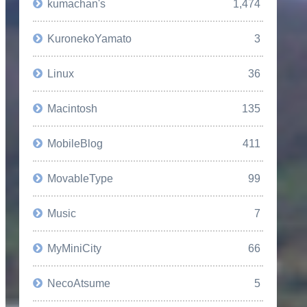
kumachan's
1,474
KuronekoYamato
3
Linux
36
Macintosh
135
MobileBlog
411
MovableType
99
Music
7
MyMiniCity
66
NecoAtsume
5