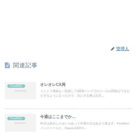
管理人
関連記事
オレオレCA局
FreeBSD
イントラ構築も一段落してWEBベースでのメールの閲覧ができた
りするようになったので、次にやる事は出先...
今週はここまでか…
FreeBSD
昨日は外出したせいもあって作業の方はあまり進まず。Postfixの
インストールと、OpenLDAPの...