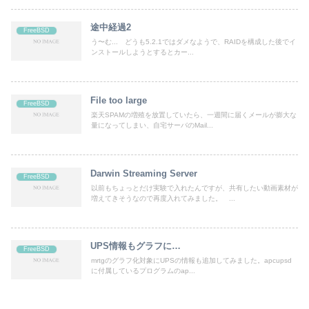
途中経過2
FreeBSD
う〜む... どうも5.2.1ではダメなようで、RAIDを構成した後でイ
ンストールしようとするとカー...
File too large
FreeBSD
楽天SPAMの増殖を放置していたら、一週間に届くメールが膨大な
量になってしまい、自宅サーバのMail...
Darwin Streaming Server
FreeBSD
以前もちょっとだけ実験で入れたんですが、共有したい動画素材が
増えてきそうなので再度入れてみました。 ...
UPS情報もグラフに…
FreeBSD
mrtgのグラフ化対象にUPSの情報も追加してみました。apcupsd
に付属しているプログラムのap...