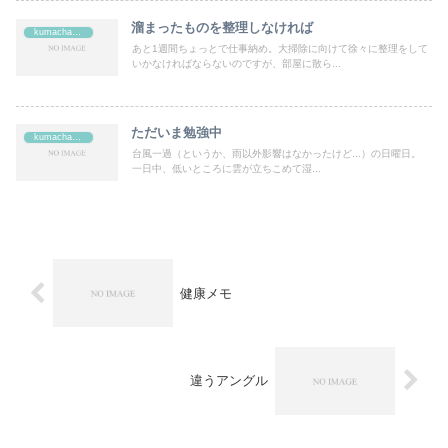
溜まったものを整理しなければ
kumachan's
あと1週間ちょっとで仕事納め。大掃除に向けて徐々に整理をして
いかなければならないのですが、部屋に散ら...
ただいま勉強中
kumachan's
台風一過（というか、雨以外影響はなかったけど...）の日曜日。
一日中、低いところに雲が立ちこめて湿...
健康メモ
違うアングル