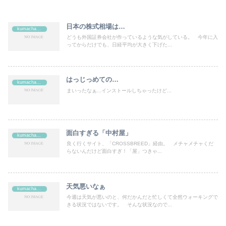
日本の株式相場は…
kumachan's
どうも外国証券会社が作っているような気がしている。 今年に入
ってからだけでも、日経平均が大きく下げた...
はっじっめての…
kumachan's
まいったなぁ...インストールしちゃったけど...
面白すぎる「中村屋」
kumachan's
良く行くサイト、「CROSSBREED」経由。 メチャメチャくだ
らないんだけど面白すぎ！「屋」つきゃ...
天気悪いなぁ
kumachan's
今週は天気が悪いのと、何だかんだと忙しくて全然ウォーキングで
きる状況ではないです。 そんな状況なので...