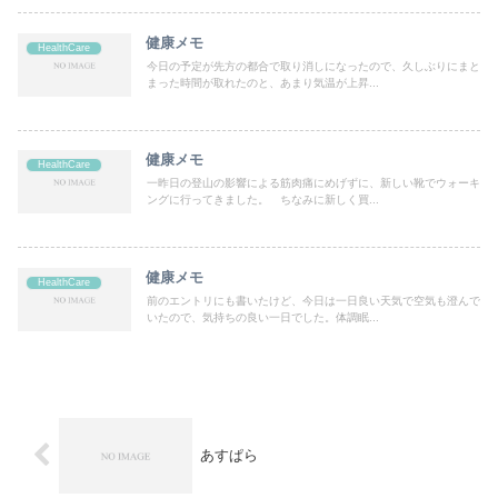
健康メモ
HealthCare
今日の予定が先方の都合で取り消しになったので、久しぶりにまと
まった時間が取れたのと、あまり気温が上昇...
健康メモ
HealthCare
一昨日の登山の影響による筋肉痛にめげずに、新しい靴でウォーキ
ングに行ってきました。 ちなみに新しく買...
健康メモ
HealthCare
前のエントリにも書いたけど、今日は一日良い天気で空気も澄んで
いたので、気持ちの良い一日でした。体調眠...
あすぱら