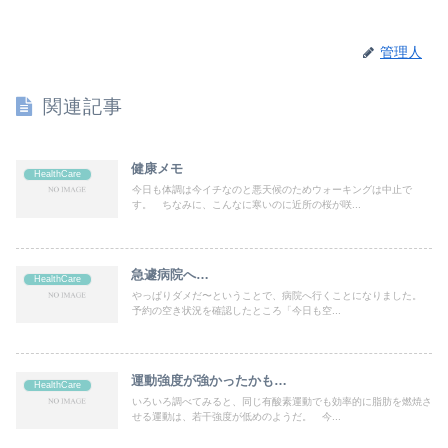
管理人
関連記事
健康メモ
HealthCare
今日も体調は今イチなのと悪天候のためウォーキングは中止で
す。 ちなみに、こんなに寒いのに近所の桜が咲...
急遽病院へ…
HealthCare
やっぱりダメだ〜ということで、病院へ行くことになりました。
予約の空き状況を確認したところ「今日も空...
運動強度が強かったかも…
HealthCare
いろいろ調べてみると、同じ有酸素運動でも効率的に脂肪を燃焼さ
せる運動は、若干強度が低めのようだ。 今...