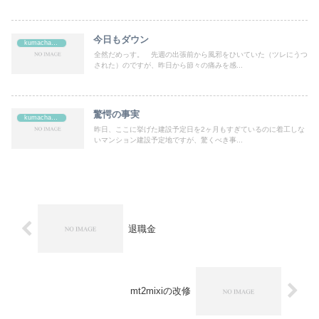
今日もダウン
kumachan's
全然だめっす。 先週の出張前から風邪をひいていた（ツレにうつ
された）のですが、昨日から節々の痛みを感...
驚愕の事実
kumachan's
昨日、ここに挙げた建設予定日を2ヶ月もすぎているのに着工しな
いマンション建設予定地ですが、驚くべき事...
退職金
mt2mixiの改修