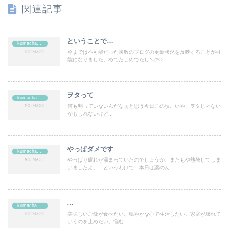
関連記事
ということで…
kumachan's
今までは不可能だった複数のブログの更新状況を反映することが可
能になりました。めでたしめでたし＼(^O...
ヲタって
kumachan's
何も判っていないんだなぁと思う今日この頃。いや、ヲタじゃない
かもしれないけど...
やっぱダメです
kumachan's
やっぱり疲れが溜まっていたのでしょうか、またもや熱発してしま
いましたよ。 というわけで、本日は薬のん...
…
kumachan's
美味しいご飯が食べたい。穏やかな心で生活したい。家庭が壊れて
いくのを止めたい。悩む...