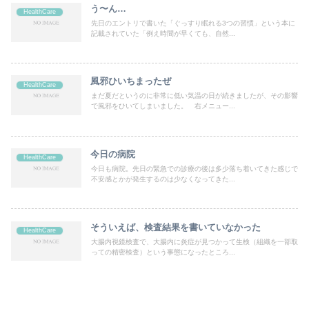
う〜ん…
HealthCare
先日のエントリで書いた「ぐっすり眠れる3つの習慣」という本に
記載されていた「例え時間が早くても、自然...
風邪ひいちまったぜ
HealthCare
まだ夏だというのに非常に低い気温の日が続きましたが、その影響
で風邪をひいてしまいました。 右メニュー...
今日の病院
HealthCare
今日も病院。先日の緊急での診療の後は多少落ち着いてきた感じで
不安感とかが発生するのは少なくなってきた...
そういえば、検査結果を書いていなかった
HealthCare
大腸内視鏡検査で、大腸内に炎症が見つかって生検（組織を一部取
っての精密検査）という事態になったところ...