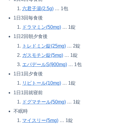
六君子湯(2.5g)
… 1包
1日3回毎食後
ドラマミン(50mg)
… 1錠
1日2回朝夕食後
トレドミン錠(25mg)
… 2錠
ガスモチン錠(5mg)
… 1錠
エパデールS(900mg)
… 1包
1日1回夕食後
リピトール(10mg)
… 1錠
1日1回就寝前
ドグマチール(50mg)
… 1錠
不眠時
マイスリー(5mg)
… 1錠