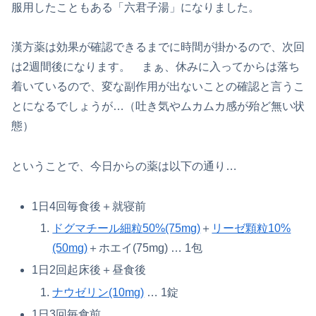
服用したこともある「六君子湯」になりました。
漢方薬は効果が確認できるまでに時間が掛かるので、次回
は2週間後になります。 まぁ、休みに入ってからは落ち
着いているので、変な副作用が出ないことの確認と言うこ
とになるでしょうが…（吐き気やムカムカ感が殆ど無い状
態）
ということで、今日からの薬は以下の通り…
1日4回毎食後＋就寝前
ドグマチール細粒50%(75mg)
＋
リーゼ顆粒10%
(50mg)
＋ホエイ(75mg) … 1包
1日2回起床後＋昼食後
ナウゼリン(10mg)
… 1錠
1日3回毎食前