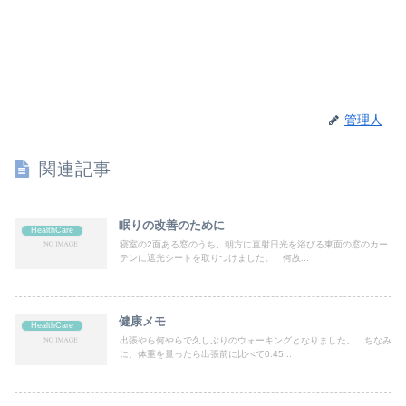
管理人
関連記事
眠りの改善のために
HealthCare
寝室の2面ある窓のうち、朝方に直射日光を浴びる東面の窓のカー
テンに遮光シートを取りつけました。 何故...
健康メモ
HealthCare
出張やら何やらで久しぶりのウォーキングとなりました。 ちなみ
に、体重を量ったら出張前に比べて0.45...