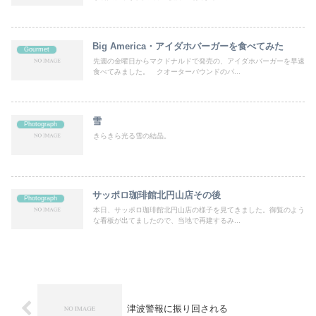
Big America・アイダホバーガーを食べてみた
Gourmet
先週の金曜日からマクドナルドで発売の、アイダホバーガーを早速
食べてみました。 クオーターバウンドのパ...
雪
Photograph
きらきら光る雪の結晶。
サッポロ珈琲館北円山店その後
Photograph
本日、サッポロ珈琲館北円山店の様子を見てきました。御覧のよう
な看板が出てましたので、当地で再建するみ...
津波警報に振り回される