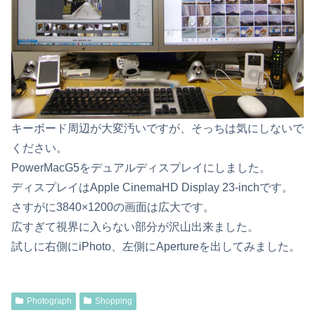
キーボード周辺が大変汚いですが、そっちは気にしないで
ください。
PowerMacG5をデュアルディスプレイにしました。
ディスプレイはApple CinemaHD Display 23-inchです。
さすがに3840×1200の画面は広大です。
広すぎて視界に入らない部分が沢山出来ました。
試しに右側にiPhoto、左側にApertureを出してみました。
Photograph
Shopping