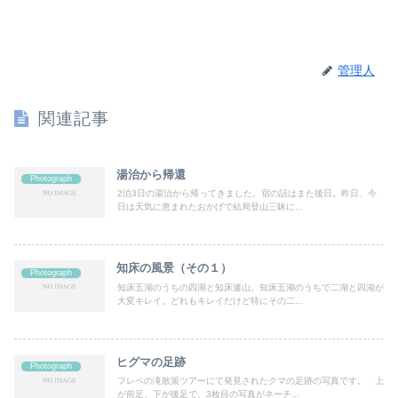
管理人
関連記事
湯治から帰還
Photograph
2泊3日の湯治から帰ってきました。宿の話はまた後日。昨日、今
日は天気に恵まれたおかげで結局登山三昧に...
知床の風景（その１）
Photograph
知床五湖のうちの四湖と知床連山。知床五湖のうちで二湖と四湖が
大変キレイ。どれもキレイだけど特にその二...
ヒグマの足跡
Photograph
フレペの滝散策ツアーにて発見されたクマの足跡の写真です。 上
が前足、下が後足で、3枚目の写真がネーチ...