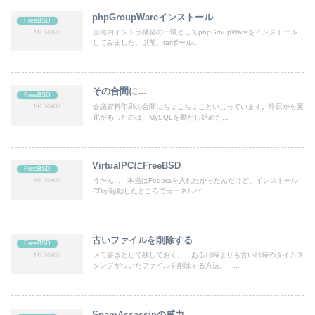
phpGroupWareインストール
FreeBSD
自宅内イントラ構築の一環としてphpGroupWareをインストール
してみました。以前、tarボール...
その合間に…
FreeBSD
会議資料印刷の合間にちょこちょこといじっています。昨日から変
化があったのは、MySQLを動かし始めた...
VirtualPCにFreeBSD
FreeBSD
う〜ん... 本当はFedoraを入れたかったんだけど、インストール
CDが起動したところでカーネルパ...
古いファイルを削除する
FreeBSD
メモ書きとして残しておく。 ある日時よりも古い日時のタイムス
タンプがついたファイルを削除する方法。 ...
SpamAssassinの威力