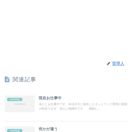
管理人
関連記事
現在お仕事中
working
未だにお仕事中です。本日夕方に発生したネットワーク障害の原因
が特定できず、未だに格闘中です。 格闘し...
何かが違う
working