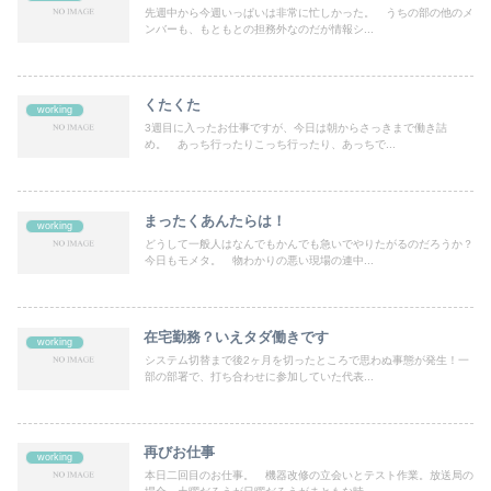
先週中から今週いっぱいは非常に忙しかった。 うちの部の他のメ
ンバーも、もともとの担務外なのだが情報シ...
くたくた
working
3週目に入ったお仕事ですが、今日は朝からさっきまで働き詰
め。 あっち行ったりこっち行ったり、あっちで...
まったくあんたらは！
working
どうして一般人はなんでもかんでも急いでやりたがるのだろうか？
今日もモメタ。 物わかりの悪い現場の連中...
在宅勤務？いえタダ働きです
working
システム切替まで後2ヶ月を切ったところで思わぬ事態が発生！一
部の部署で、打ち合わせに参加していた代表...
再びお仕事
working
本日二回目のお仕事。 機器改修の立会いとテスト作業。放送局の