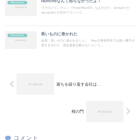
launchdなんて知らなかったよ！
Macintosh
ウチのメインマシン（PowerMacG5）なんだけど、snmpdとか
apcupsdとか自分でコンパイ...
長いものに巻かれた
Macintosh
結局、長いものに巻かれました。 Macの青色申告では使い勝手が
悪すぎるのと、固定資産台帳がないという...
過ちを繰り返す会社は…
桜の門
コメント