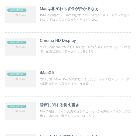
Macは相変わらず金が掛かるなぁ
Macintosh
ISMSの関係でメールで飛ばすファイルにはパスワードロックを掛
けなくてはならなくなったんだけど、Wi...
Cinema HD Display
Macintosh
先日、Amazonで発注した時には「いつ入荷するか判らない」状態
で、配送状況のステータスによると1月...
iMacG5
Macintosh
ウワサ通りiMacG5が発表になりましたが...今イチなデザイン。価
格対性能比から言うとけっこう微妙...
音声に関する覚え書き
Macintosh
Macの場合、ライン入力の音をスピーカーから聞く（ライン出力に
出す）為には、音声をモニタできるソフト...