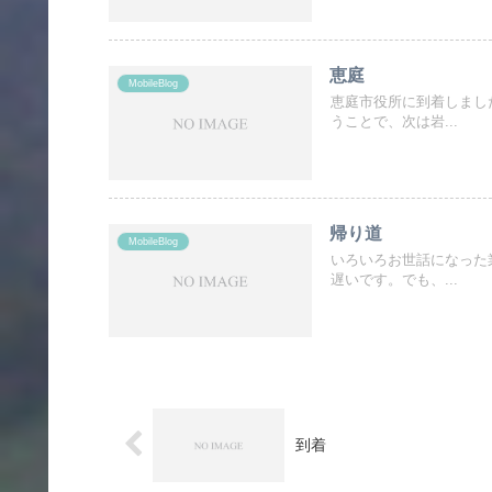
恵庭
MobileBlog
恵庭市役所に到着しまし
うことで、次は岩...
帰り道
MobileBlog
いろいろお世話になった
遅いです。でも、...
到着