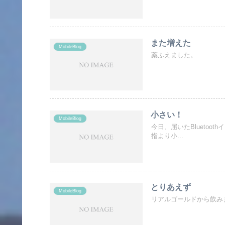
また増えた
MobileBlog
薬ふえました。
小さい！
MobileBlog
今日、届いたBlueto
指より小...
とりあえず
MobileBlog
リアルゴールドから飲み