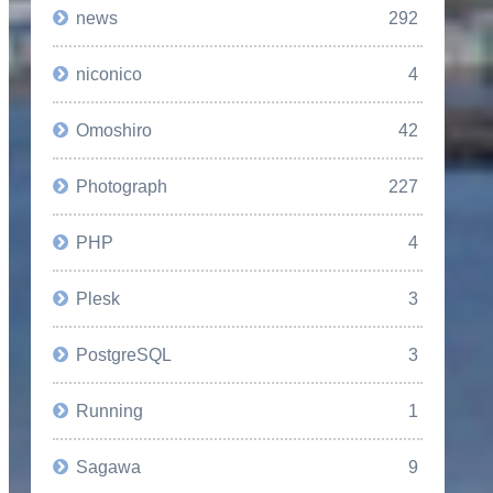
news
292
niconico
4
Omoshiro
42
Photograph
227
PHP
4
Plesk
3
PostgreSQL
3
Running
1
Sagawa
9