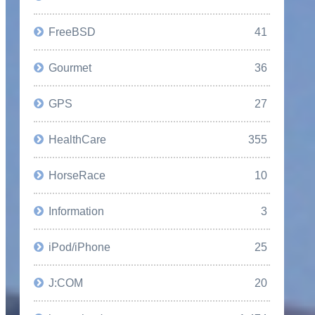
FreeBSD
41
Gourmet
36
GPS
27
HealthCare
355
HorseRace
10
Information
3
iPod/iPhone
25
J:COM
20