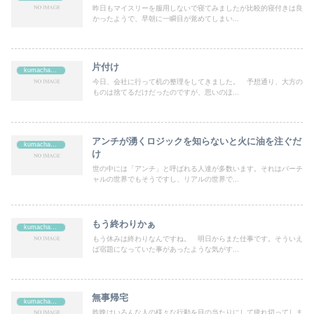
昨日もマイスリーを服用しないで寝てみましたが比較的寝付きは良
かったようで、早朝に一瞬目が覚めてしまい...
片付け
kumachan's
今日、会社に行って机の整理をしてきました。 予想通り、大方の
ものは捨てるだけだったのですが、思いのほ...
アンチが湧くロジックを知らないと火に油を注ぐだ
kumachan's
け
世の中には「アンチ」と呼ばれる人達が多数います。それはバーチ
ャルの世界でもそうですし、リアルの世界で...
もう終わりかぁ
kumachan's
もう休みは終わりなんですね。 明日からまた仕事です。そういえ
ば宿題になっていた事があったような気がす...
無事帰宅
kumachan's
昨晩はいろんな人の様々な行動を目の当たりにして疲れ切ってしま