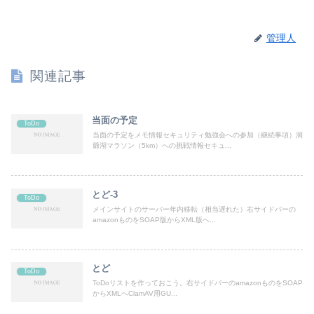
管理人
関連記事
当面の予定
ToDo
当面の予定をメモ情報セキュリティ勉強会への参加（継続事項）洞
爺湖マラソン（5km）への挑戦情報セキュ...
とど-3
ToDo
メインサイトのサーバー年内移転（相当遅れた）右サイドバーの
amazonものをSOAP版からXML版へ...
とど
ToDo
ToDoリストを作っておこう。右サイドバーのamazonものをSOAP
からXMLへClamAV用GU...