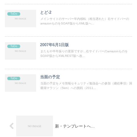
とど-2
ToDo
メインサイトのサーバー年内移転（相当遅れた）右サイドバーの
amazonものをSOAP版からXML版へ...
2007年6月1日版
ToDo
またもや半年振りの更新ですが...右サイドバーのamazonものを
SOAP版からXMLREST版へ改...
当面の予定
ToDo
当面の予定をメモ情報セキュリティ勉強会への参加（継続事項）洞
爺湖マラソン（5km）への挑戦（2011...
新・テンプレートへ…