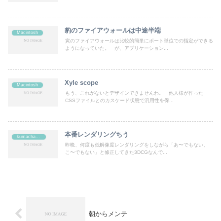
豹のファイアウォールは中途半端
Macintosh
寅のファイアウォールは比較的簡単にポート単位での指定ができる
ようになっていた。 が、アプリケーション...
Xyle scope
Macintosh
もう、これがないとデザインできませんわ。 他人様が作った
CSSファイルとのカスケード状態で汎用性を保...
本番レンダリングちう
kumachan's
昨晩、何度も低解像度レンダリングをしながら「あ〜でもない、
こ〜でもない」と修正してきた3DCGなんで...
朝からメンテ