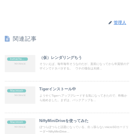
管理人
関連記事
（仮）レンダリングちう
kumachan's
そういえば、毎年毎年そうなのだが、直前になってから年賀状のデ
ザインでドタバタする。 ウチの場合は夫婦...
Tigerインストール中
Macintosh
ようやくTigerへアップグレードする気になってきたので、昨晩か
ら始めました。まずは、バックアップを...
NiftyMiniDriveを使ってみた
Macintosh
ぽつらぽつらと話題になっている、出っ張らないmicroSDカードリ
ーダーNiftyMiniDrive...