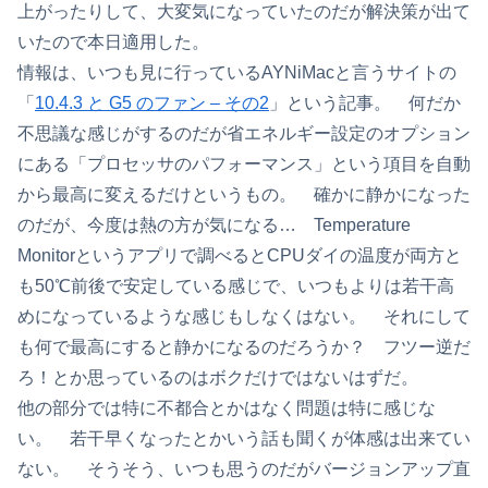
上がったりして、大変気になっていたのだが解決策が出て
いたので本日適用した。
情報は、いつも見に行っているAYNiMacと言うサイトの
「
10.4.3 と G5 のファン – その2
」という記事。 何だか
不思議な感じがするのだが省エネルギー設定のオプション
にある「プロセッサのパフォーマンス」という項目を自動
から最高に変えるだけというもの。 確かに静かになった
のだが、今度は熱の方が気になる… Temperature
Monitorというアプリで調べるとCPUダイの温度が両方と
も50℃前後で安定している感じで、いつもよりは若干高
めになっているような感じもしなくはない。 それにして
も何で最高にすると静かになるのだろうか？ フツー逆だ
ろ！とか思っているのはボクだけではないはずだ。
他の部分では特に不都合とかはなく問題は特に感じな
い。 若干早くなったとかいう話も聞くが体感は出来てい
ない。 そうそう、いつも思うのだがバージョンアップ直