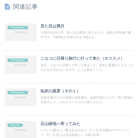
関連記事
見た目は満月
Photograph
21時25分頃の月。見た目は満月に戻りました。現在は半影食の最
中です。半影食は22時22分まで続きま...
ニセコに日帰り旅行に行って来た（オススメ）
Photograph
先日、ニセコに日帰りで行って来ました。意外と真夏のニセコって
なかなか行かないもので、たぶん初めてじゃ...
知床の風景（その１）
Photograph
知床五湖のうちの四湖と知床連山。知床五湖のうちで二湖と四湖が
大変キレイ。どれもキレイだけど特にその二...
石山緑地へ寄ってみた
Bicycle
いろいろ書きたい事はあるけれど...ひとまず日曜日のサイクリン
グ。行った先には石山緑地という謎の広場...