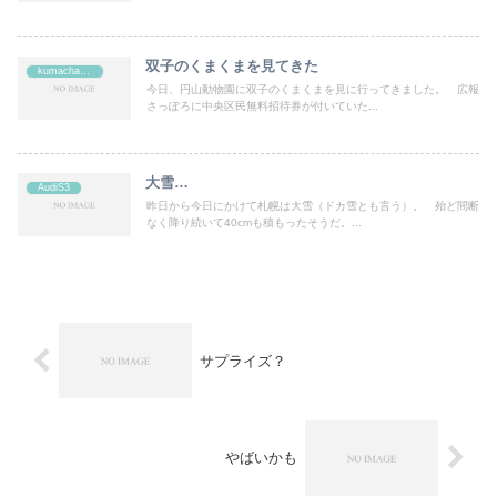
双子のくまくまを見てきた
kumachan's
今日、円山動物園に双子のくまくまを見に行ってきました。 広報
さっぽろに中央区民無料招待券が付いていた...
大雪…
AudiS3
昨日から今日にかけて札幌は大雪（ドカ雪とも言う）。 殆ど間断
なく降り続いて40cmも積もったそうだ。...
サプライズ？
やばいかも