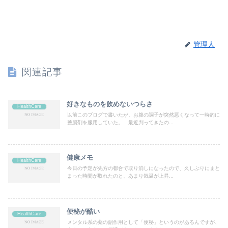
管理人
関連記事
好きなものを飲めないつらさ
HealthCare
以前このブログで書いたが、お腹の調子が突然悪くなって一時的に
整腸剤を服用していた。 最近判ってきたの...
健康メモ
HealthCare
今日の予定が先方の都合で取り消しになったので、久しぶりにまと
まった時間が取れたのと、あまり気温が上昇...
便秘が酷い
HealthCare
メンタル系の薬の副作用として「便秘」というのがあるんですが、