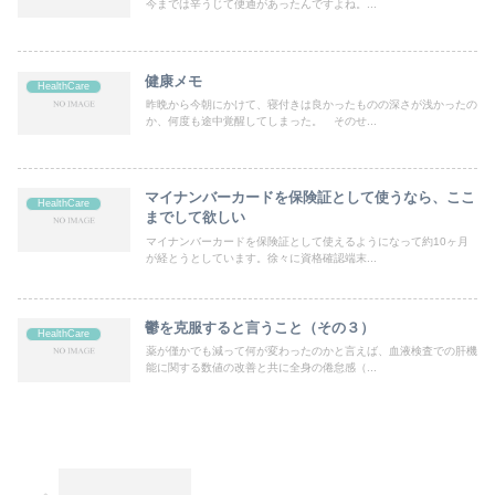
今までは辛うじて便通があったんですよね。...
健康メモ
HealthCare
昨晩から今朝にかけて、寝付きは良かったものの深さが浅かったの
か、何度も途中覚醒してしまった。 そのせ...
マイナンバーカードを保険証として使うなら、ここ
HealthCare
までして欲しい
マイナンバーカードを保険証として使えるようになって約10ヶ月
が経とうとしています。徐々に資格確認端末...
鬱を克服すると言うこと（その３）
HealthCare
薬が僅かでも減って何が変わったのかと言えば、血液検査での肝機
能に関する数値の改善と共に全身の倦怠感（...