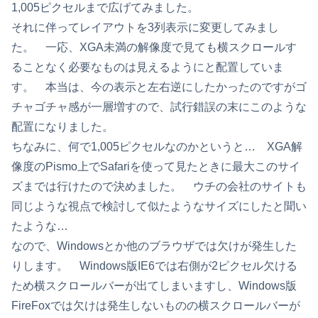
1,005ピクセルまで広げてみました。
それに伴ってレイアウトを3列表示に変更してみまし
た。 一応、XGA未満の解像度で見ても横スクロールす
ることなく必要なものは見えるようにと配置していま
す。 本当は、今の表示と左右逆にしたかったのですがゴ
チャゴチャ感が一層増すので、試行錯誤の末にこのような
配置になりました。
ちなみに、何で1,005ピクセルなのかというと… XGA解
像度のPismo上でSafariを使って見たときに最大このサイ
ズまでは行けたので決めました。 ウチの会社のサイトも
同じような視点で検討して似たようなサイズにしたと聞い
たような…
なので、Windowsとか他のブラウザでは欠けが発生した
りします。 Windows版IE6では右側が2ピクセル欠ける
ため横スクロールバーが出てしまいますし、Windows版
FireFoxでは欠けは発生しないものの横スクロールバーが