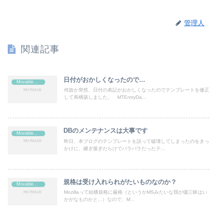
管理人
関連記事
日付がおかしくなったので…
MovableType
何故か突然、日付の表記がおかしくなったのでテンプレートを修正
して再構築しました。 MTEntryDa...
DBのメンテナンスは大事です
MovableType
昨日、本ブログのテンプレートを誤って破壊してしまったのをきっ
かけに、継ぎ接ぎだらけでバラバラだったテ...
規格は受け入れられがたいものなのか？
MovableType
Mozillaって結構規格に厳格（というかMSみたいな我が儘三昧はい
かがなものかと...）なので、M...