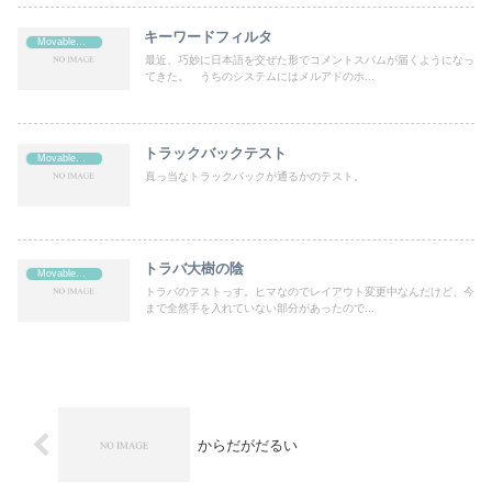
キーワードフィルタ
MovableType
最近、巧妙に日本語を交ぜた形でコメントスパムが届くようになっ
てきた。 うちのシステムにはメルアドのホ...
トラックバックテスト
MovableType
真っ当なトラックバックが通るかのテスト。
トラバ大樹の陰
MovableType
トラバのテストっす。ヒマなのでレイアウト変更中なんだけど、今
まで全然手を入れていない部分があったので...
からだがだるい