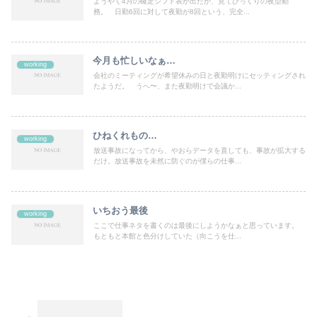
ようやく4月の確定シフト表が出たが、見てびっくりの夜型勤
務。 日勤6回に対して夜勤が8回という、完全...
今月も忙しいなぁ…
working
会社のミーティングが希望休みの日と夜勤明けにセッティングされ
たようだ。 うへ〜、また夜勤明けで会議か...
ひねくれもの…
working
放送事故になってから、やおらデータを直しても、事故が拡大する
だけ。放送事故を未然に防ぐのが僕らの仕事...
いちおう最後
working
ここで仕事ネタを書くのは最後にしようかなぁと思っています。
もともと本館と色分けしていた（向こうを仕...