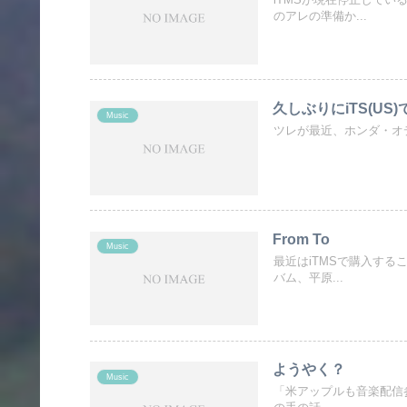
iTMSが現在停止して
のアレの準備か...
久しぶりにiTS(US
Music
ツレが最近、ホンダ・オデッセ
From To
Music
最近はiTMSで購入する
バム、平原...
ようやく？
Music
「米アップルも音楽配信参