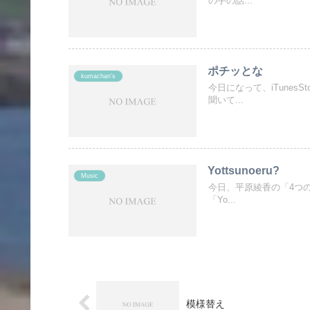
の手の話...
ポチッとな
kumachan's
今日になって、iTune
聞いて...
Yottsunoeru?
Music
今日、平原綾香の「4つの
「Yo...
模様替え