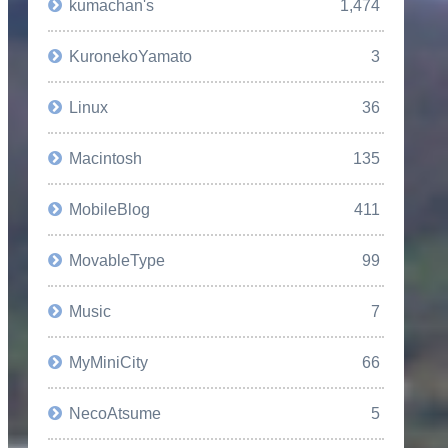
kumachan's
1,474
KuronekoYamato
3
Linux
36
Macintosh
135
MobileBlog
411
MovableType
99
Music
7
MyMiniCity
66
NecoAtsume
5