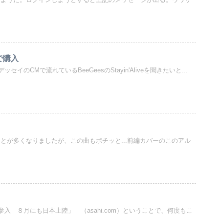
いるようだ。ログインしようとすると上記のメッセージが出る。ウワサ
)で購入
イのCMで流れているBeeGeesのStayin'Aliveを聞きたいと...
ことが多くなりましたが、この曲もポチッと...前編カバーのこのアル
入 ８月にも日本上陸」 （asahi.com）ということで、何度もこ