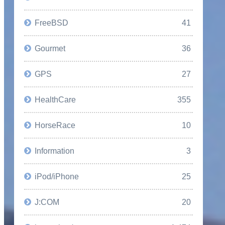
FreeBSD
41
Gourmet
36
GPS
27
HealthCare
355
HorseRace
10
Information
3
iPod/iPhone
25
J:COM
20