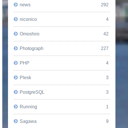
news
292
niconico
4
Omoshiro
42
Photograph
227
PHP
4
Plesk
3
PostgreSQL
3
Running
1
Sagawa
9