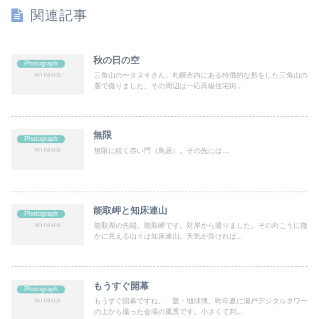
関連記事
秋の日の空
Photograph
三角山の〜タヌキさん。札幌市内にある特徴的な形をした三角山の
麓で撮りました。その周辺は一応高級住宅街...
無限
Photograph
無限に続く赤い門（鳥居）。その先には...
能取岬と知床連山
Photograph
能取湖の先端。能取岬です。対岸から撮りました。その向こうに微
かに見える山々は知床連山。天気が良ければ...
もうすぐ開幕
Photograph
もうすぐ開幕ですね。 愛・地球博。昨年夏に瀬戸デジタルタワー
の上から撮った会場の風景です。小さくて判...