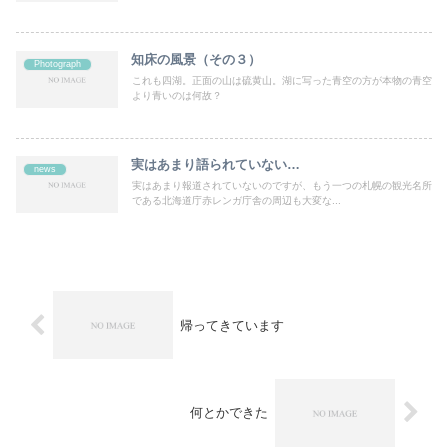
知床の風景（その３）
Photograph
これも四湖。正面の山は硫黄山。湖に写った青空の方が本物の青空
より青いのは何故？
実はあまり語られていない…
news
実はあまり報道されていないのですが、もう一つの札幌の観光名所
である北海道庁赤レンガ庁舎の周辺も大変な...
帰ってきています
何とかできた