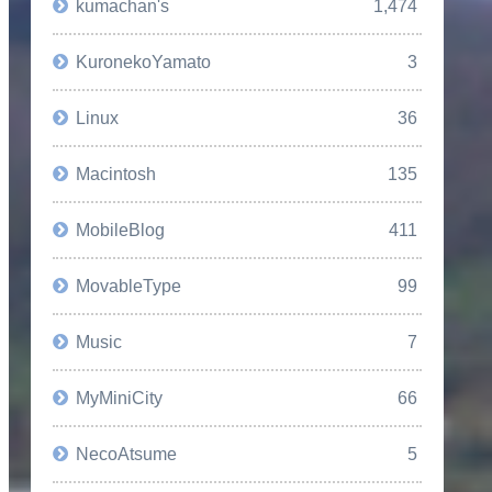
kumachan's
1,474
KuronekoYamato
3
Linux
36
Macintosh
135
MobileBlog
411
MovableType
99
Music
7
MyMiniCity
66
NecoAtsume
5