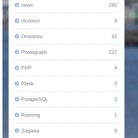
news
292
niconico
4
Omoshiro
42
Photograph
227
PHP
4
Plesk
3
PostgreSQL
3
Running
1
Sagawa
9