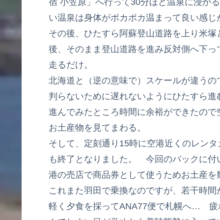
宿 小笠原」へ行って30分ほど温泉に浸か
い温泉は身体がポカポカ温まって良い感じ
その後、ひたすら阿蘇登山道路を上り米塚
後、そのまま登山道路を進み反対側へ下っ
走るだけ。
北海道と（逆の意味で）スケールが違うの
判らないために遅れないようにひたすら進
進んでみたところ時間に余裕ができたので
お土産物を見てまわる。
そして、定刻通り15時に空港近くのレン
も終了となりました。 今回のパックに付
港の売店で商品券として使うためお土産を幾
これまた羽田で乗換なのですが、若干時間
軽く夕食を採ってANA77便で札幌へ… 