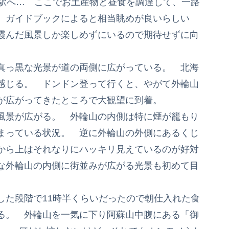
の駅へ… ここでお土産物と昼食を調達して、一路
 ガイドブックによると相当眺めが良いらしい
霞んだ風景しか楽しめずにいるので期待せずに向
真っ黒な光景が道の両側に広がっている。 北海
感じる。 ドンドン登って行くと、やがて外輪山
が広がってきたところで大観望に到着。
風景が広がる。 外輪山の内側は特に煙が籠もり
まっている状況。 逆に外輪山の外側にあるくじ
から上はそれなりにハッキリ見えているのが好対
な外輪山の内側に街並みが広がる光景も初めて目
した段階で11時半くらいだったので朝仕入れた食
る。 外輪山を一気に下り阿蘇山中腹にある「御