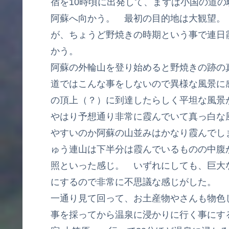
宿を10時頃に出発して、まずは小国の道
阿蘇へ向かう。 最初の目的地は大観望。
が、ちょうど野焼きの時期という事で連日
かう。
阿蘇の外輪山を登り始めると野焼きの跡の
道ではこんな事をしないので異様な風景に
の頂上（？）に到達したらしく平坦な風景
やはり予想通り非常に霞んでいて真っ白な
やすいのか阿蘇の山並みはかなり霞んでし
ゅう連山は下半分は霞んでいるものの中腹
照といった感じ。 いずれにしても、巨大
にするので非常に不思議な感じがした。
一通り見て回って、お土産物やさんも物色
事を採ってから温泉に浸かりに行く事にす