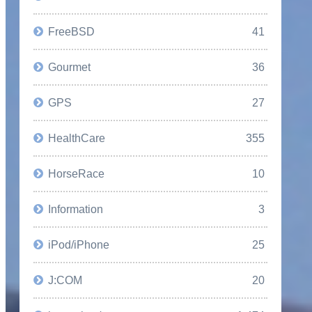
FreeBSD
41
Gourmet
36
GPS
27
HealthCare
355
HorseRace
10
Information
3
iPod/iPhone
25
J:COM
20