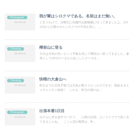
我が輩はシロクマである。名前はまだ無い。
Photograph
と言うわけで、日曜日に札幌円山動物園に行って来ましたよ。4月
1日から公開されたシロクマの子供を見に。...
樽前山に登る
Climbing
今日は天気が良いという予報を信じて樽前山へ登ってきました。参
考としてGPSデータから起こしたデータを...
快晴の大倉山へ
Climbing
昨日までの天気予報では天気が悪そうだったのですが、朝起きると
メチャメチャ快晴！ しかも、昨日の雨のお...
出張本番1日目
Photograph
ホテルに戻る途中でパチリ。「人間の証明」というドラマで良く出
てきましたね。 ここら辺の風景は...本...