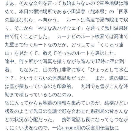
まぁ、そんな文句を言っても始まらないので竜巻地獄は諦
めて、本日の宿泊場所である小田温泉（熊本県）の「四季
の里はなむら」へ向かう。 ルートは高速で湯布院まで戻
り、そこから「やまなみハイウェイ」を通って黒川温泉経
由で行くことにした。 カーナビのルート検索では高速で
九重まで行くルートなのだが、どうしても「くじゅう連
山」を見たくて、敢えてそっちのルートを選択した。
途中、何ヶ所かで写真を撮りながら進んで17時に宿に到
着。 ちなみに、山の方は非常に寒く「ひょっとして氷点
下？」というくらいの体感温度だった。 また、道の脇に
は雪が積もっているのも印象的。 九州でも雪がこんな時
期まで積もっているものなのね。
宿に入ってからも地震の情報を集めているが、結構ひどい
状況のようで先日の会議で顔を合わせた系列局の皆さんな
どの状況が心配だった。 携帯電話も夜になってもつなが
りにくい状況なので、一応i-mode用の災害用伝言板に