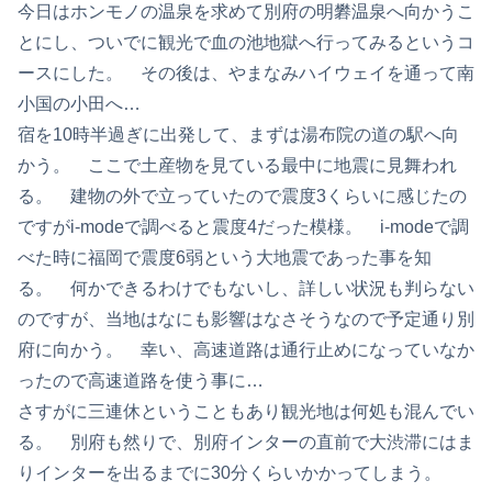
今日はホンモノの温泉を求めて別府の明礬温泉へ向かうこ
とにし、ついでに観光で血の池地獄へ行ってみるというコ
ースにした。 その後は、やまなみハイウェイを通って南
小国の小田へ…
宿を10時半過ぎに出発して、まずは湯布院の道の駅へ向
かう。 ここで土産物を見ている最中に地震に見舞われ
る。 建物の外で立っていたので震度3くらいに感じたの
ですがi-modeで調べると震度4だった模様。 i-modeで調
べた時に福岡で震度6弱という大地震であった事を知
る。 何かできるわけでもないし、詳しい状況も判らない
のですが、当地はなにも影響はなさそうなので予定通り別
府に向かう。 幸い、高速道路は通行止めになっていなか
ったので高速道路を使う事に…
さすがに三連休ということもあり観光地は何処も混んでい
る。 別府も然りで、別府インターの直前で大渋滞にはま
りインターを出るまでに30分くらいかかってしまう。