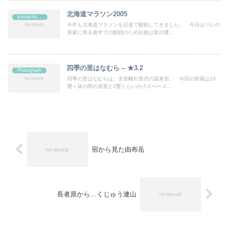
北海道マラソン2005
kumachan's
今年も北海道マラソンを沿道で観戦してきました。 今日はツレの
実家に帰る途中での観戦のため往路は新川通...
四季の里はなむら – ★3.2
Photograph
四季の里はなむらは、全室離れ形式の温泉宿。 今回の部屋は10
畳＋床の間の居室と2畳くらいの小スペース...
宿から見た由布岳
長者原から…くじゅう連山