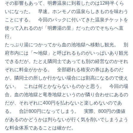
その影響もあって、明礬温泉に到着したのは12時半くら
いになった。 早速、ホンモノの温泉らしきものを味わう
ことにする。 今回のパックに付いてきた温泉チケットを
使って入れるのが「明礬湯の里」だったのでそちらへ直
行。
たっぷり湯につかってから血の池地獄へ移動し観光。 別
府市内には「〜地獄」と呼ばれるものがいっぱいあり観光
できるだが、たとえ隣同士であっても別の経営なのかそれ
ぞれに料金がかかる。 全部廻れる格安の券はあるのだ
が、隣同士の所しか行かない場合には割高になるので使え
ない。 これは何とかならないものかと思う。 今回の場
合、血の池地獄と竜巻地獄というのが隣り合わせにあるの
だが、それぞれに400円を払わないと楽しめないのであ
る。 合計800円になってしまう。 実際、800円の価値
があるのかどうかは判らないが行く気を削いでしまうよう
な料金体系であることは確かだ。