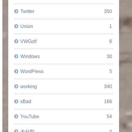
Twitter
350
Union
1
VWGolf
6
Windows
30
WordPress
5
working
340
xBad
166
YouTube
54
未分類
4