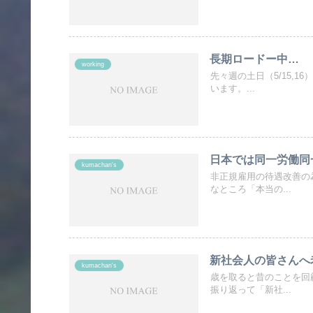
長期ロードー中…
working
先々週の土日（5/15,
います。...
日本では同一労働同
kumachan's
非正規雇用の待遇改善の
なところ「本当の...
新社会人の皆さんへ
kumachan's
歳を取ると昔のことを回
振り返って「新社...