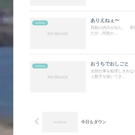
ありえねぇ〜
working
異動の内示が出た。 前
だが...何故か...
おうちでおしごと
working
全然仕事を処理しきれな
上数字を抜いてき...
今日もダウン