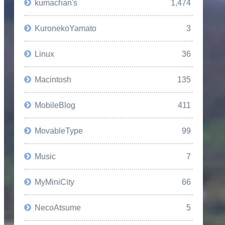
kumachan's
1,474
KuronekoYamato
3
Linux
36
Macintosh
135
MobileBlog
411
MovableType
99
Music
7
MyMiniCity
66
NecoAtsume
5