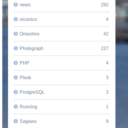
news
292
niconico
4
Omoshiro
42
Photograph
227
PHP
4
Plesk
3
PostgreSQL
3
Running
1
Sagawa
9