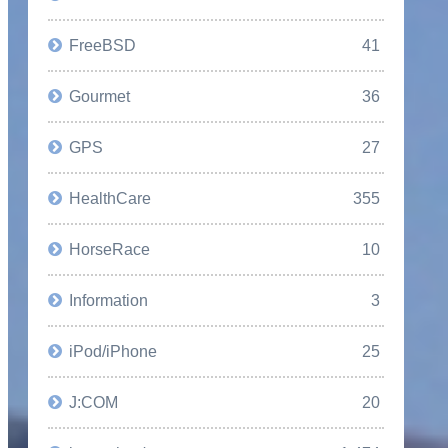
FreeBSD
41
Gourmet
36
GPS
27
HealthCare
355
HorseRace
10
Information
3
iPod/iPhone
25
J:COM
20