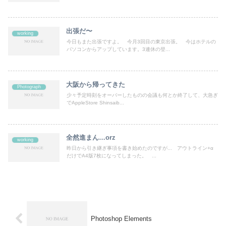
出張だ〜
working
今日もまた出張ですよ。 今月3回目の東京出張。 今はホテルの
パソコンからアップしています。3連休の登...
大阪から帰ってきた
Photograph
少々予定時刻をオーバーしたものの会議も何とか終了して、大急ぎ
でAppleStore Shinsaib...
全然進まん…orz
working
昨日から引き継ぎ事項を書き始めたのですが... アウトライン+α
だけでA4版7枚になってしまった。 ...
Photoshop Elements