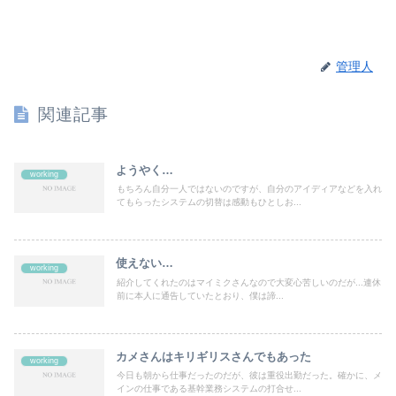
管理人
関連記事
ようやく…
working
もちろん自分一人ではないのですが、自分のアイディアなどを入れ
てもらったシステムの切替は感動もひとしお...
使えない…
working
紹介してくれたのはマイミクさんなので大変心苦しいのだが...連休
前に本人に通告していたとおり、僕は諦...
カメさんはキリギリスさんでもあった
working
今日も朝から仕事だったのだが、彼は重役出勤だった。確かに、メ
インの仕事である基幹業務システムの打合せ...