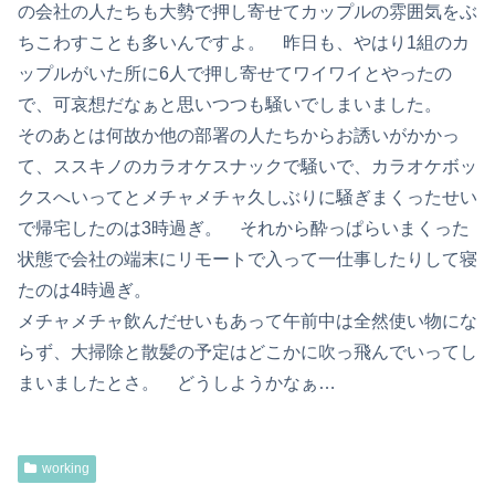
の会社の人たちも大勢で押し寄せてカップルの雰囲気をぶ
ちこわすことも多いんですよ。 昨日も、やはり1組のカ
ップルがいた所に6人で押し寄せてワイワイとやったの
で、可哀想だなぁと思いつつも騒いでしまいました。
そのあとは何故か他の部署の人たちからお誘いがかかっ
て、ススキノのカラオケスナックで騒いで、カラオケボッ
クスへいってとメチャメチャ久しぶりに騒ぎまくったせい
で帰宅したのは3時過ぎ。 それから酔っぱらいまくった
状態で会社の端末にリモートで入って一仕事したりして寝
たのは4時過ぎ。
メチャメチャ飲んだせいもあって午前中は全然使い物にな
らず、大掃除と散髪の予定はどこかに吹っ飛んでいってし
まいましたとさ。 どうしようかなぁ…
working