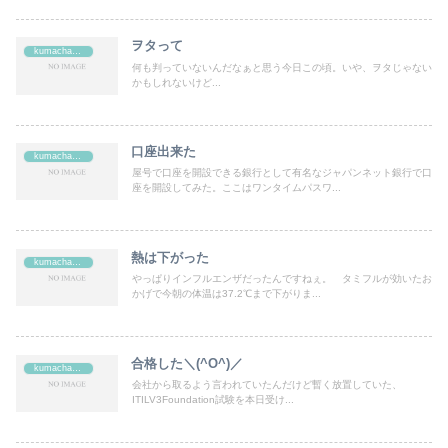
ヲタって
kumachan's
何も判っていないんだなぁと思う今日この頃。いや、ヲタじゃない
かもしれないけど...
口座出来た
kumachan's
屋号で口座を開設できる銀行として有名なジャパンネット銀行で口
座を開設してみた。ここはワンタイムパスワ...
熱は下がった
kumachan's
やっぱりインフルエンザだったんですねぇ。 タミフルが効いたお
かげで今朝の体温は37.2℃まで下がりま...
合格した＼(^O^)／
kumachan's
会社から取るよう言われていたんだけど暫く放置していた、
ITILV3Foundation試験を本日受け...