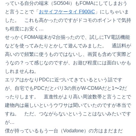
っている自分の端末（SO504i）もFOMAにしてしまおう
と言うことで「
おサイフケータイ F900iC
」にしちゃいま
した。 これも高かったのですがドコモのポイントで気持
ち程度にお安く…
せっかくFOMA端末が2台揃ったので、試しにTV電話機能
などを使ってみたりとかして遊んでみました。 通話料が
高いので頻繁に使うものではないし、画質も含めて実際ど
うなの？って感じなのですが、お遊び程度には面白いかも
しれませんね。
エリアはかなりPDCに近づいてきているという話です
が、自宅でもPDCだとバリ3の所がW-CDMAだと1〜2だ
ったりします。 直進性がより高い周波数帯と言うことで
建物内は厳しいというウワサは聞いていたのですが本当で
すね。 ただ、つながらないということはないみたいです
が…
僕が持っているもう一台（Vodafone）の方はまだまだ