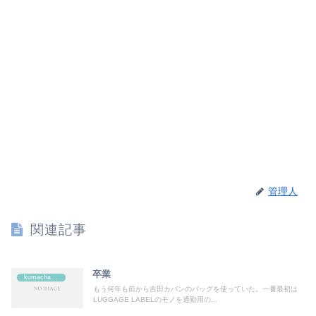
管理人
関連記事
卒業
kumachan's
もう何年も前から吉田カバンのバッグを使っていた。一番最初は
LUGGAGE LABELのモノを通勤用の...