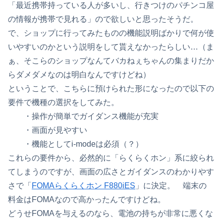
「最近携帯持っている人が多いし、行きつけのパチンコ屋
の情報が携帯で見れる」ので欲しいと思ったそうだ。
で、ショップに行ってみたものの機能説明ばかりで何が使
いやすいのかという説明をして貰えなかったらしい…（ま
ぁ、そこらのショップなんてバカねぇちゃんの集まりだか
らダメダメなのは明白なんですけどね）
ということで、こちらに預けられた形になったので以下の
要件で機種の選択をしてみた。
・操作が簡単でガイダンス機能が充実
・画面が見やすい
・機能としてi-modeは必須（？）
これらの要件から、必然的に「らくらくホン」系に絞られ
てしまうのですが、画面の広さとガイダンスのわかりやす
さで「
FOMAらくらくホン F880iES
」に決定。 端末の
料金はFOMAなので高かったんですけどね。
どうせFOMAを与えるのなら、電池の持ちが非常に悪くな