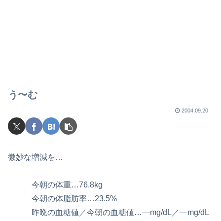
う〜む
2004.09.20
微妙な増減を…
今朝の体重…76.8kg
今朝の体脂肪率…23.5%
昨晩の血糖値／今朝の血糖値…—mg/dL／—mg/dL