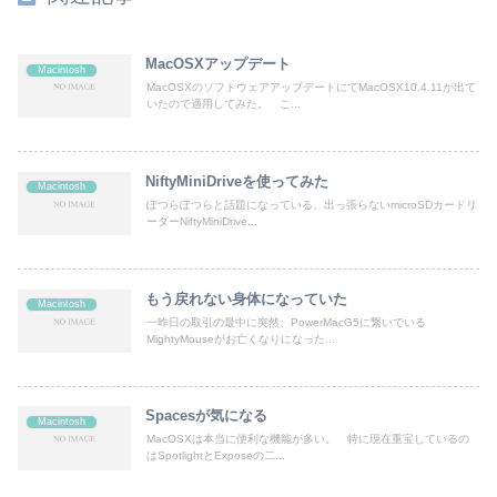
MacOSXアップデート
Macintosh
MacOSXのソフトウェアアップデートにてMacOSX10.4.11が出て
いたので適用してみた。 こ...
NiftyMiniDriveを使ってみた
Macintosh
ぽつらぽつらと話題になっている、出っ張らないmicroSDカードリ
ーダーNiftyMiniDrive...
もう戻れない身体になっていた
Macintosh
一昨日の取引の最中に突然、PowerMacG5に繋いでいる
MightyMouseがお亡くなりになった...
Spacesが気になる
Macintosh
MacOSXは本当に便利な機能が多い。 特に現在重宝しているの
はSpotlightとExposeの二...