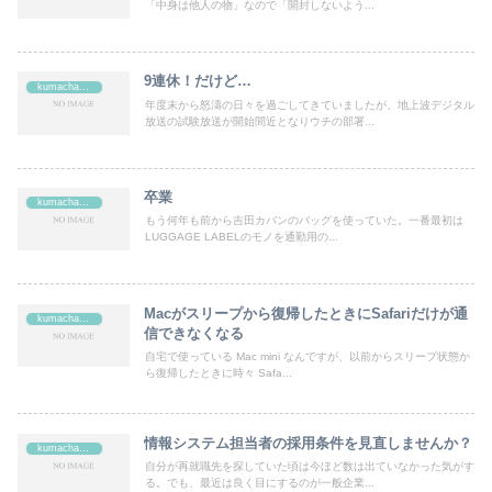
「中身は他人の物」なので「開封しないよう...
9連休！だけど…
kumachan's
年度末から怒濤の日々を過ごしてきていましたが、地上波デジタル
放送の試験放送が開始間近となりウチの部署...
卒業
kumachan's
もう何年も前から吉田カバンのバッグを使っていた。一番最初は
LUGGAGE LABELのモノを通勤用の...
Macがスリープから復帰したときにSafariだけが通
kumachan's
信できなくなる
自宅で使っている Mac mini なんですが、以前からスリープ状態か
ら復帰したときに時々 Safa...
情報システム担当者の採用条件を見直しませんか？
kumachan's
自分が再就職先を探していた頃は今ほど数は出ていなかった気がす
る。でも、最近は良く目にするのが一般企業...