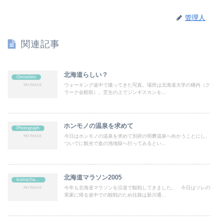
管理人
関連記事
北海道らしい？
Omoshiro
ウォーキング途中で撮ってきた写真。場所は北海道大学の構内（ク
ラーク会館前）。芝生の上でジンギスカンを...
ホンモノの温泉を求めて
Photograph
今日はホンモノの温泉を求めて別府の明礬温泉へ向かうことにし、
ついでに観光で血の池地獄へ行ってみるとい...
北海道マラソン2005
kumachan's
今年も北海道マラソンを沿道で観戦してきました。 今日はツレの
実家に帰る途中での観戦のため往路は新川通...