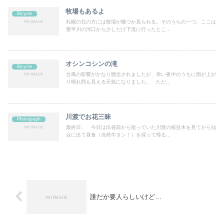
牧場もあるよ
Bicycle
札幌の北の方には牧場が幾つか見られる。そのうちの一つ。ここは
豊平川の河口から少しだけ下流に行ったとこ...
オシンコシンの滝
Bicycle
台風の影響がかなり懸念されましたが、幸い夜中のうちに雨が上が
り晴れ間も見える天気になりました。 ただ...
川渡でお花三昧
Photograph
最終日。 今日は出発前から狙っていた川渡の桜並木を見てから仙
台に出て昼食（当然牛タン！）を採って帰る...
誰だか要人らしいけど…