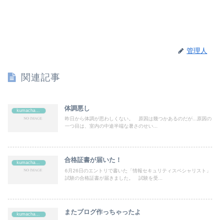
管理人
関連記事
体調悪し
kumachan's
昨日から体調が思わしくない。 原因は幾つかあるのだが...原因の
一つ目は、室内の中途半端な暑さのせい...
合格証書が届いた！
kumachan's
6月26日のエントリで書いた「情報セキュリティスペシャリスト」
試験の合格証書が届きました。 試験を受...
またブログ作っちゃったよ
kumachan's