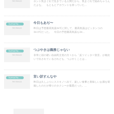
ホント気まぐれで生きている人間だから、気まぐれで始めちゃうん
だよな。 もともとアカウントを持っていた...
今日もあぢ〜
kumachan's
昨日は予想最高気温34℃に対して、最高気温はピッタンコの
34.0℃だった。 今日の予想最高気温も34...
つぶやきは義務じゃない
kumachan's
非常に頭の硬い自由民主党の方々から「反ツイッター宣言」が相次
いで出されているけれども、つぶやくことは...
言い訳すんなや
kumachan's
昨日は久しぶりにススキノへ出て、楽しい食事と美味しいお酒を堪
能したのだが帰りのタクシーが最悪だった。...