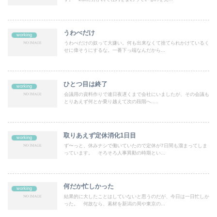
うわべだけ
working
うわべだけの奴って大嫌い。何も出来なくて捨てられかけているく
せに偉そうにするな。一番下っ端なんだから...
ひとつ目は終了
working
会議用の資料作りで連日夜遅くまで会社にいましたが、その会議も
とりあえず何とか乗り越えて次の段階へ.....
取りあえず定休消化1日目
working
ず〜っと、休みナシで働いていたので定休が7日間も溜まってしま
っています。 そろそろ人事異動の時期とい...
何だか忙しかった
working
結果的に大したことはしていないと思うのだが、今日は一日忙しか
った。 何故なら、素材を新潟の局や東京の...