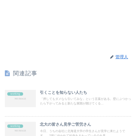
管理人
関連記事
引くことを知らない人たち
working
「押してもダメなら引いてみな」という言葉がある。壁にぶつかっ
たら下がってみると新たな展開が開けてくる...
北大の皆さん見学ご苦労さん
working
今日、うちの会社に北海道大学の学生さんが見学に来たようで
す。 2班に分かれて社内をまわっているのを見...