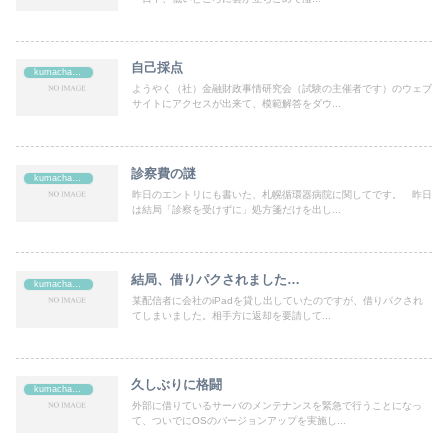
自己採点
kumachan's
ようやく（社）金融財政事情研究会（試験の主催者です）のウェブ
サイトにアクセスが出来て、模範解答をダウ...
診察費の謎
kumachan's
昨日のエントリにも書いた、札幌循環器病院に関してです。 昨日
は結局「診察を受けずに」処方箋だけを出し...
結局、借りパクされました…
kumachan's
某配信者に会社のiPadを貸し出していたのですが、借りパクされ
てしまいました。相手方に返却を要請して...
久しぶりに格闘
kumachan's
外部に借りているサーバのメンテナンスを緊急で行うことになっ
て、ついでにOSのバージョンアップを実施し...