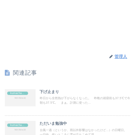
管理人
関連記事
下げ止まり
kumachan's
昨日から全然熱が下がらなくなった。 昨晩の就寝前も37.5℃で今
朝も37.5℃。 まぁ、計測に使った...
ただいま勉強中
kumachan's
台風一過（というか、雨以外影響はなかったけど...）の日曜日。
一日中、低いところに雲が立ちこめて湿...