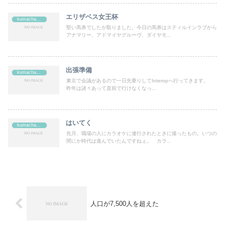
エリザベス女王杯
kumachan's
堅い馬券でしたが取りました。今日の馬券はスティルインラブから
アナマリー、アドマイヤグルーヴ、ダイヤモ...
出張準備
kumachan's
東京で会議があるので一日先乗りしてInteropへ行ってきます。
昨年は諸々あって直前で行けなくなっ...
はいてく
kumachan's
先月、職場の人にカラオケに連行されたときに撮ったもの。いつの
間にか時代は進んでいたんですねぇ。 カラ...
人口が7,500人を超えた