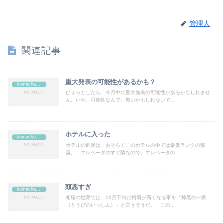
管理人
関連記事
重大発表の可能性があるかも？
kumachan's
ひょっとしたら、今月中に重大発表の可能性があるかもしれませ
ん。いや、可能性なんで、無いかもしれないで...
ホテルに入った
kumachan's
ホテルの部屋は、おそらくこのホテルの中では最低ランクの部
屋。 エレベータのすぐ隣なので、エレベータの...
頭悪すぎ
kumachan's
相場の世界では、12月下旬に相場が高くなる事を「掉尾の一振
（とうびのいっしん）」と言うそうだ。 この...