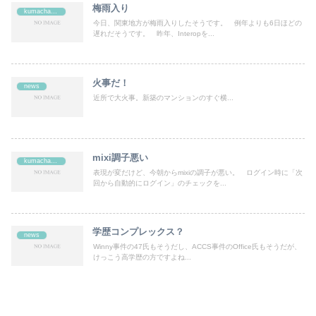
梅雨入り
kumachan's
今日、関東地方が梅雨入りしたそうです。 例年よりも6日ほどの
遅れだそうです。 昨年、Interopを...
火事だ！
news
近所で大火事。新築のマンションのすぐ横...
mixi調子悪い
kumachan's
表現が変だけど、今朝からmixiの調子が悪い。 ログイン時に「次
回から自動的にログイン」のチェックを...
学歴コンプレックス？
news
Winny事件の47氏もそうだし、ACCS事件のOffice氏もそうだが、
けっこう高学歴の方ですよね...