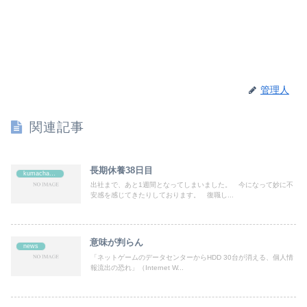
管理人
関連記事
長期休養38日目
kumachan's
出社まで、あと1週間となってしまいました。 今になって妙に不
安感を感じてきたりしております。 復職し...
意味が判らん
news
「ネットゲームのデータセンターからHDD 30台が消える、個人情
報流出の恐れ」（Internet W...