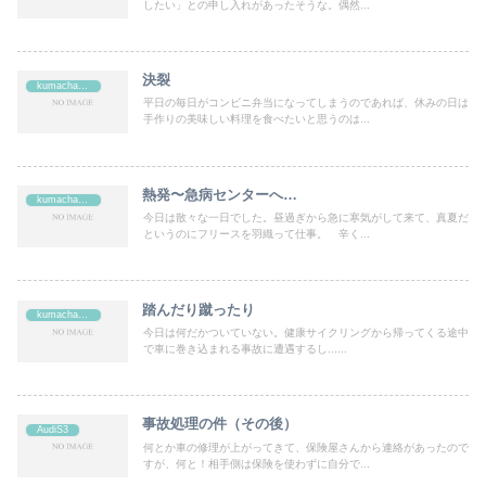
したい」との申し入れがあったそうな。偶然...
決裂
kumachan's
平日の毎日がコンビニ弁当になってしまうのであれば、休みの日は
手作りの美味しい料理を食べたいと思うのは...
熱発〜急病センターへ…
kumachan's
今日は散々な一日でした。昼過ぎから急に寒気がして来て、真夏だ
というのにフリースを羽織って仕事。 辛く...
踏んだり蹴ったり
kumachan's
今日は何だかついていない。健康サイクリングから帰ってくる途中
で車に巻き込まれる事故に遭遇するし......
事故処理の件（その後）
AudiS3
何とか車の修理が上がってきて、保険屋さんから連絡があったので
すが、何と！相手側は保険を使わずに自分で...