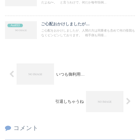
だよね〜。 と言うわけで、何だか毎年恒例...
ご心配おかけしましたが…
AudiS3
ご心配をおかけしましたが、人間の方は同乗者も含めて何の怪我も
なくピンピンしております。 相手側も同様...
いつも御利用…
引退しちゃうね
コメント