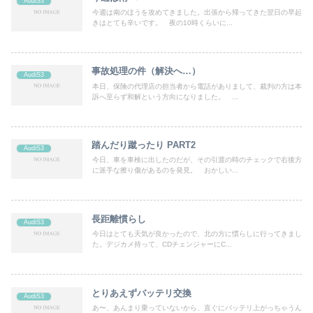
AudiS3
今週は南のほうを攻めてきました。出張から帰ってきた翌日の早起
きはとても辛いです。 夜の10時くらいに...
事故処理の件（解決へ…）
AudiS3
本日、保険の代理店の担当者から電話がありまして、裁判の方は本
訴へ至らず和解という方向になりました。 ...
踏んだり蹴ったり PART2
AudiS3
今日、車を車検に出したのだが、その引渡の時のチェックで右後方
に派手な擦り傷があるのを発見。 おかしい...
長距離慣らし
AudiS3
今日はとても天気が良かったので、北の方に慣らしに行ってきまし
た。デジカメ持って、CDチェンジャーにC...
とりあえずバッテリ交換
AudiS3
あ〜、あんまり乗っていないから、直ぐにバッテリ上がっちゃうん