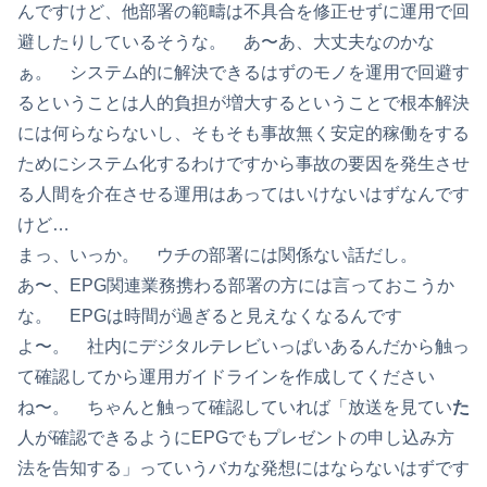
んですけど、他部署の範疇は不具合を修正せずに運用で回
避したりしているそうな。 あ〜あ、大丈夫なのかな
ぁ。 システム的に解決できるはずのモノを運用で回避す
るということは人的負担が増大するということで根本解決
には何らならないし、そもそも事故無く安定的稼働をする
ためにシステム化するわけですから事故の要因を発生させ
る人間を介在させる運用はあってはいけないはずなんです
けど…
まっ、いっか。 ウチの部署には関係ない話だし。
あ〜、EPG関連業務携わる部署の方には言っておこうか
な。 EPGは時間が過ぎると見えなくなるんです
よ〜。 社内にデジタルテレビいっぱいあるんだから触っ
て確認してから運用ガイドラインを作成してください
ね〜。 ちゃんと触って確認していれば「放送を見てい
た
人が確認できるようにEPGでもプレゼントの申し込み方
法を告知する」っていうバカな発想にはならないはずです