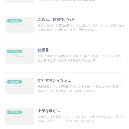
ごめん、飲酒後だった
working
夕方に職場から電話が来ていたんだけど、気がつかなくて遅くなっ
てから電話。 用件は「今日、夜勤できない...
仕様書
working
プロに任せている他部署とは違い、素人へなちょこシステム屋が一
人で作成しているウチの部署なのですが、何...
やりすぎたかなぁ…
working
先日来書いている現場ヒアリングですが、本日をもって一旦終了。
基本的には主要な部署を全て網羅したのです...
不安な事が…
working
来週末に僕が所属しているプロジェクトの打合せがある。 事実上
のキックオフミーティングになるのだろうと...