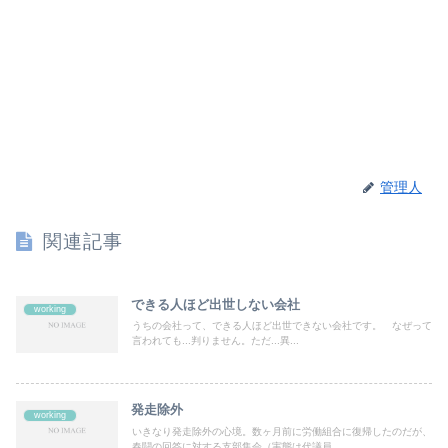
管理人
関連記事
できる人ほど出世しない会社
working
うちの会社って、できる人ほど出世できない会社です。 なぜって
言われても...判りません。ただ...異...
発走除外
working
いきなり発走除外の心境。数ヶ月前に労働組合に復帰したのだが、
春闘の回答に対する支部集会（実態は代議員...