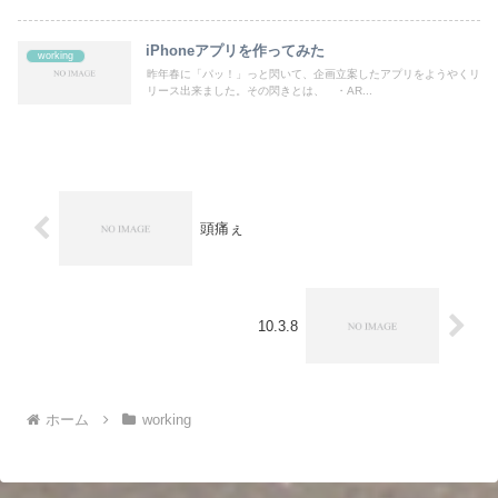
iPhoneアプリを作ってみた
working
昨年春に「パッ！」っと閃いて、企画立案したアプリをようやくリ
リース出来ました。その閃きとは、 ・AR...
頭痛ぇ
10.3.8
ホーム
working