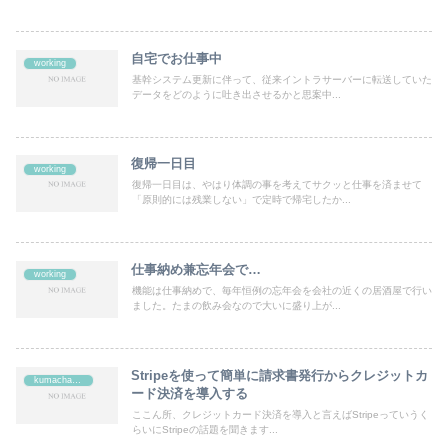
自宅でお仕事中
working
基幹システム更新に伴って、従来イントラサーバーに転送していた
データをどのように吐き出させるかと思案中...
復帰一日目
working
復帰一日目は、やはり体調の事を考えてサクッと仕事を済ませて
「原則的には残業しない」で定時で帰宅したか...
仕事納め兼忘年会で…
working
機能は仕事納めで、毎年恒例の忘年会を会社の近くの居酒屋で行い
ました。たまの飲み会なので大いに盛り上が...
Stripeを使って簡単に請求書発行からクレジットカ
kumachan's
ード決済を導入する
ここん所、クレジットカード決済を導入と言えばStripeっていうく
らいにStripeの話題を聞きます...