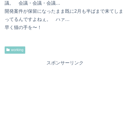
議。 会議・会議・会議…
開発案件が保留になったまま既に2月も半ばまで来てしま
ってるんですよねぇ。 ハァ…
早く猫の手を〜！
working
スポンサーリンク