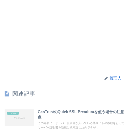
管理人
関連記事
GeoTrustのQuick SSL Premiumを使う場合の注意
Linux
点
この年初に、サーバー証明書が入っている某サイトの移動を行って
サーバー証明書を新規に取り直したのですが...